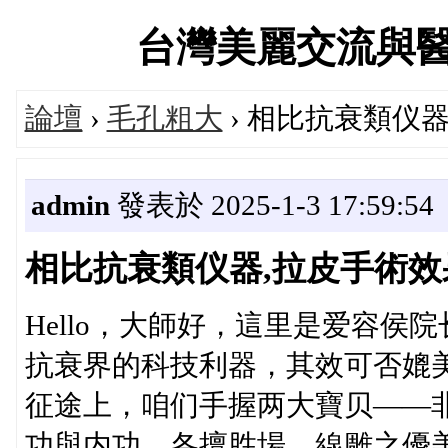
台灣美麗交流與醫美診
論壇
›
毛孔粗大
› 相比抗衰類仪
admin
發表於 2025-1-3 17:59:54
相比抗衰類仪器,拉皮手術
Hello，大師好，這里是爱容
抗衰界的科技利器，其效可否媲
征途上，咱们手握两大寶贝——
功與内功，各擅胜場。線雕之優美