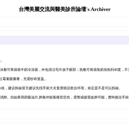
台灣美麗交流與醫美診所論壇's Archiver
敷。
重：冰敷可将袋装牛奶冷冻後，外包清洁毛巾放于眼部；热敷可将袋装奶加热到40度，
红霉素眼藥膏，无需纱布笼盖。
平分歧，建议拆線當天建议先找手術大夫复查暗語愈合环境，肯定是不是可以拆線。
逐步消肿。但如果局部吸油片,肿胀伴较着痛苦悲伤，需警戒据需血肿可能，實時接洽手