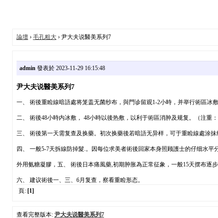
論壇
›
毛孔粗大
› 尹大夫说醫美系列7
admin
發表於 2023-11-29 16:15:48
尹大夫说醫美系列7
一、 術後重睑線暗語處将笼盖无菌纱布，與門诊留观1-2小時，并举行術區冰
二、 術後48小時内冰敷， 48小時以後热敷，以利于術區消肿及规复。（注
三、 術後第一天需复查及换藥。初次换藥後若暗語无异样，可于重睑線處涂抹
四、 一般5-7天拆線防掉髮.。因每位求美者術後回家本身照顾護士的仔细水
外用氨糖凝膠，五、 術後日本痛風藥,初期肿胀為正常征象，一般15天摆布
六、 建议術後一、三、6月复查，察看重睑形态。
頁:
[1]
查看完整版本:
尹大夫说醫美系列7