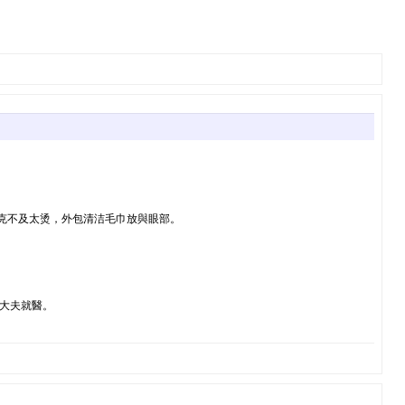
不克不及太烫，外包清洁毛巾放與眼部。
術大夫就醫。