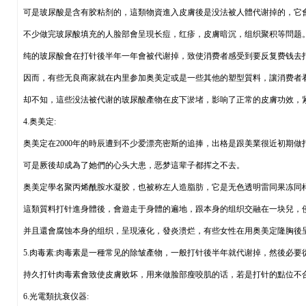
可是玻尿酸是含有胶粘剂的，這類物資進入皮膚後是没法被人體代谢掉的，它
不少做完玻尿酸填充的人脸部會呈現长痘，红疹，皮膚暗沉，组织聚积等問题
纯的玻尿酸會在打针後半年一年會被代谢掉，致使消费者感受到要反复费钱去
因而，有些无良商家就在内里参加奥美定或是一些其他的塑型質料，讓消费者
却不知，這些没法被代谢的玻尿酸產物在皮下淤堵，影响了正常的皮膚功效，
4.奥美定:
奥美定在2000年的時辰遭到不少爱漂亮密斯的追捧，出格是跟美業很近初期做
可是厥後却成為了她們的心头大患，恶梦這辈子都挥之不去。
奥美定學名聚丙烯酰胺水凝胶，也被称左人造脂肪，它是无色透明雷同果冻同
這類質料打针進身體後，會遊走于身體的遍地，跟本身的组织交融在一块兒，
并且還會腐蚀本身的组织，呈現液化，發炎溃烂，有些女性在用奥美定隆胸後
5.肉毒素:肉毒素是一種常见的除皱產物，一般打针後半年就代谢掉，然後必要
持久打针肉毒素會致使皮膚败坏，用来做脸部瘦咬肌的话，若是打针的點位不
6.光電類抗衰仪器: