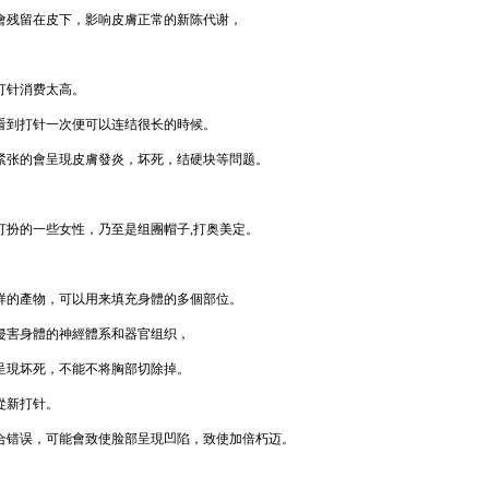
會残留在皮下，影响皮膚正常的新陈代谢，
。
打针消费太高。
看到打针一次便可以连结很长的時候。
紧张的會呈現皮膚發炎，坏死，结硬块等問题。
打扮的一些女性，乃至是组團帽子,打奥美定。
样的產物，可以用来填充身體的多個部位。
侵害身體的神經體系和器官组织，
呈現坏死，不能不将胸部切除掉。
從新打针。
合错误，可能會致使脸部呈現凹陷，致使加倍朽迈。