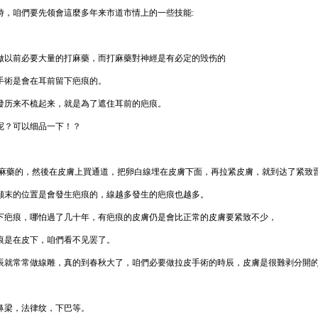
時，咱們要先领會這麼多年来市道市情上的一些技能:
做以前必要大量的打麻藥，而打麻藥對神經是有必定的毁伤的
手術是會在耳前留下疤痕的。
發历来不梳起来，就是為了遮住耳前的疤痕。
呢？可以细品一下！？
打麻藥的，然後在皮膚上買通道，把卵白線埋在皮膚下面，再拉紧皮膚，就到达了紧致
颠末的位置是會發生疤痕的，線越多發生的疤痕也越多。
下疤痕，哪怕過了几十年，有疤痕的皮膚仍是會比正常的皮膚要紧致不少，
痕是在皮下，咱們看不见罢了。
辰就常常做線雕，真的到春秋大了，咱們必要做拉皮手術的時辰，皮膚是很難剥分開
鼻梁，法律纹，下巴等。