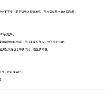
產物不平安，若是我想做脸部填充，那末我就用本身的脂肪呗！
70%的结果。
香港腳泡腳包,状况，呈現寿星公额头，包子脸的征象。
皮膚呈現分歧水平的凹陷，增生的环境。
項目，找正规病院，
脸。