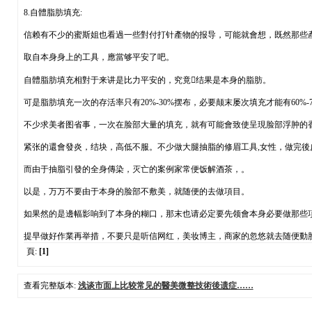
8.自體脂肪填充:
信赖有不少的蜜斯姐也看過一些對付打针產物的报导，可能就會想，既然那些
取自本身身上的工具，應當够平安了吧。
自體脂肪填充相對于来讲是比力平安的，究竟结果是本身的脂肪。
可是脂肪填充一次的存活率只有20%-30%摆布，必要颠末屡次填充才能有60%-
不少求美者图省事，一次在脸部大量的填充，就有可能會致使呈現脸部浮肿的
紧张的還會發炎，结块，高低不服。不少做大腿抽脂的修眉工具,女性，做完後
而由于抽脂引發的全身傳染，灭亡的案例家常便饭解酒茶，。
以是，万万不要由于本身的脸部不敷美，就随便的去做項目。
如果然的是邊幅影响到了本身的糊口，那末也请必定要先领會本身必要做那些
提早做好作業再举措，不要只是听信网红，美妆博主，商家的忽悠就去随便動
頁:
[1]
查看完整版本:
浅谈市面上比较常见的醫美微整技術後遗症……