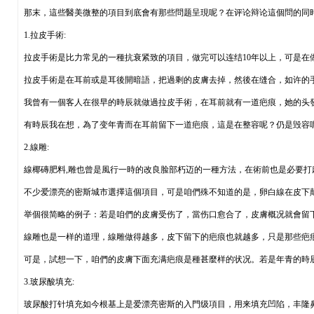
那末，這些醫美微整的項目到底會有那些問题呈現呢？在评论辩论這個問的同
1.拉皮手術:
拉皮手術是比力常见的一種抗衰紧致的項目，做完可以连结10年以上，可是在
拉皮手術是在耳前或是耳後開暗語，把過剩的皮膚去掉，然後在缝合，如许的
我曾有一個客人在很早的時辰就做過拉皮手術，在耳前就有一道疤痕，她的头
有時辰我在想，為了变年青而在耳前留下一道疤痕，這是在整容呢？仍是毁容
2.線雕:
線椰磚肥料,雕也曾是風行一時的改良脸部朽迈的一種方法，在術前也是必要
不少爱漂亮的密斯城市選擇這個項目，可是咱們殊不知道的是，卵白線在皮下
举個很简略的例子：若是咱們的皮膚受伤了，當伤口愈合了，皮膚概况就會留
線雕也是一样的道理，線雕做得越多，皮下留下的疤痕也就越多，只是那些疤
可是，試想一下，咱們的皮膚下面充满疤痕是種甚麼样的状况。若是年青的時
3.玻尿酸填充:
玻尿酸打针填充如今根基上是爱漂亮密斯的入門级項目，用来填充凹陷，丰隆