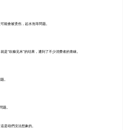
後可能會被烫伤，起水泡等問题。
就是“吹糠见米”的结果，遭到了不少消费者的青睐。
問题。
問题。
，這是咱們没法想象的。