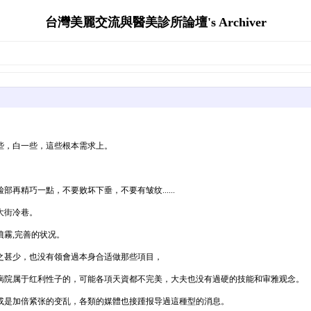
台灣美麗交流與醫美診所論壇's Archiver
些，白一些，這些根本需求上。
精巧一點，不要败坏下垂，不要有皱纹......
大街冷巷。
霧,完善的状况。
之甚少，也没有领會過本身合适做那些項目，
病院属于红利性子的，可能各項天資都不完美，大夫也没有過硬的技能和审雅观念。
或是加倍紧张的变乱，各類的媒體也接踵报导過這種型的消息。