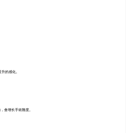
晋升的感化。
的，會增长手術難度。