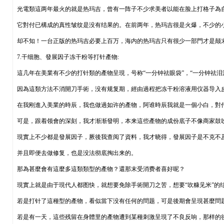
光電類這两年最火的就是热玛吉，曾有一阵子不少求美者以能在脸上打格子為
它對付已構成的真性皱纹是没有结果的。在前两年，热玛吉很是火爆，不少的
却不知！一台正版的热玛吉必要上百万，海内的热玛吉只有很少一部門才是颠
7.干细胞、發展因子冻干粉等打针產物:
這几年在美業有不少的打针類的產物呈現，号称“一分钟祛眼袋”，“一分钟祛泪沟”..
因為這類方法不消開刀手術，没有规复期，經由過程把冻干粉溶液用仪器导入
在我刚進入美業的時辰，我也做過如许的產物，阿谁時辰我就是一個小白，對
可是，跟着领會的深刻，我才渐渐發明，本来這些產物的成份底子不像商家鼓吹
現實上不少都是發展因子，厥後我查阅了資料，我才晓得，發展因子是不克不
并且即便去做修复，也是没法彻底掏出来的。
那為甚麼會有這麼多這類類型的產物？還那末受消费者喜好呢？
現實上就是由于現代人都图快，就想要免除手術開刀之苦，想要“吹糠见米”的
若是打针了這種型的產物，看似當下没有任何的問题，可是後期會呈現甚麼問
若是有一天，這些残留在身體里的產物遭到某種刺激呈現了不良反响，那样的