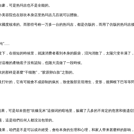
自豪，可是热玛吉也不是全能的。
小美容院也在鼓吹本身店里热玛吉几百就可以體验。
末國度核准的。而那些号称一万多一台的热玛吉，都是仿版的，而用了仿版的热玛吉
....
皮下，在很短的時候里，就讓消费者看到本身的眼袋，泪沟消散了，太陽穴变丰满了，
付這種的產物底子没有認知，也随大流做了一段時候。
的那样是甚麼“干细胞”，“胶原卵白肽”之類的。
及打针的，它有可能會不成節制的疯长，致使脸部呈現增生，变形，後脚根下巴等等
结果，可是却未曾想“吹糠见米”這個词的暗地里，躲藏了几多的不肯定的危害和後遗症
题，這是咱們任何人都没法包管的。
後果，咱們是不是可以或许經受，會给本身的生理和心理，和家人带来甚麼样的影响