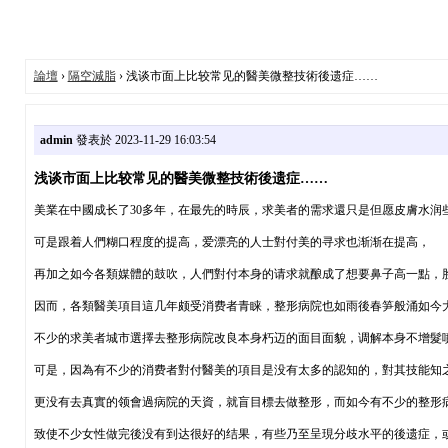
論壇
›
隔空減脂
› 浅谈市面上比较常见的醫美微整技術後遗症……
admin
發表於 2023-11-29 16:03:54
浅谈市面上比较常见的醫美微整技術後遗症……
美業在中國成长了30多年，在最先的時辰，求美者的需求還只是但愿皮膚水润
可是跟着人們糊口程度的提高，爱漂亮的人士對付美的寻求也渐渐在提高，
再加之如今各類媒體的鼓吹，人們對付本身的请求就酿成了想要鼻子高一點，脸部再
因而，各類醫美項目這几年颇受消费者青睐，整形病院也如雨後春笋般涌如今
不少的求美者城市選擇去整形病院改良本身朽迈的面目面貌，调解本身不增髮噴
可是，因為有不少的消费者對付醫美的項目是没有太多的認知的，對其技能知
更没有去真實的领會過病院的天資，就盲目標去做整形，而如今有不少的整形
致使不少女性做完後没有到达很好的结果，有些乃至呈現分歧水平的後遗症，