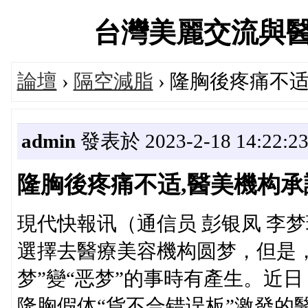
台灣美麗交流與醫美診
論壇
›
隔空減脂
› 隆胸後疼痛不
admin
發表於 2023-2-18 14:22:2
隆胸後疼痛不适,醫美機构承
現代快報讯（通信员 彭银凤 李梦
選擇去醫療美容機构圆梦，但是
梦”變“恶梦”的事時有產生。近
隆胸假体“貨不合错误板”激發的