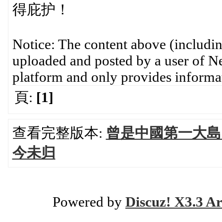
得庇护！
Notice: The content above (including
uploaded and posted by a user of Ne
platform and only provides informat
頁:
[1]
查看完整版本:
曾是中國第一大島
今未归
Powered by
Discuz! X3.3 Ar