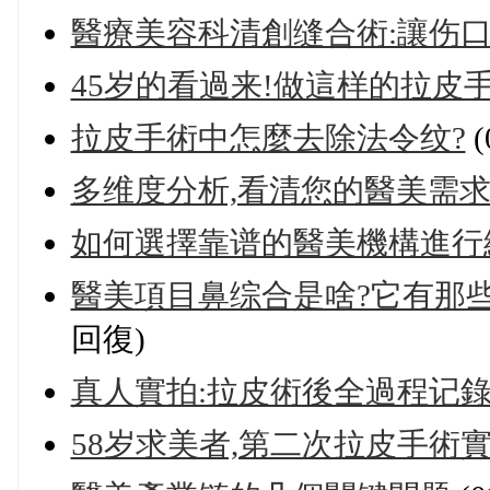
醫療美容科清創缝合術:讓伤
45岁的看過来!做這样的拉皮手
拉皮手術中怎麼去除法令纹?
(
多维度分析,看清您的醫美需
如何選擇靠谱的醫美機構進行
醫美項目鼻综合是啥?它有那些
回復)
真人實拍:拉皮術後全過程记錄,
58岁求美者,第二次拉皮手術