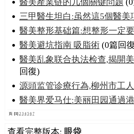
醫美產業链的几個關键問题
(
三甲醫生坦白:虽然這5個醫美項
醫美整形基础篇:想整形一定
醫美避坑指南 吸脂術
(0篇回復
醫美乱象联合执法检查,揭開
回復)
源頭监管诊療行為,柳州市工人
醫美界爱马仕:美丽田园通過港
頁:
[1]
2
3
4
5
6
7
查看完整版本:
眼袋