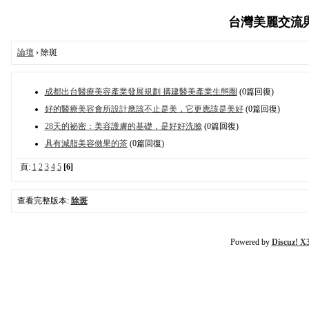
台灣美麗交流與醫
論壇
› 除斑
成都出台醫療美容產業發展規劃 搆建醫美產業生態圈
(0篇回復)
好的醫療美容會所設計應該不止是美，它更應該是美好
(0篇回復)
28天的祕密：美容護膚的基礎，是好好洗臉
(0篇回復)
具有減脂美容傚果的茶
(0篇回復)
頁:
1
2
3
4
5
[6]
查看完整版本:
除斑
Powered by
Discuz! X3